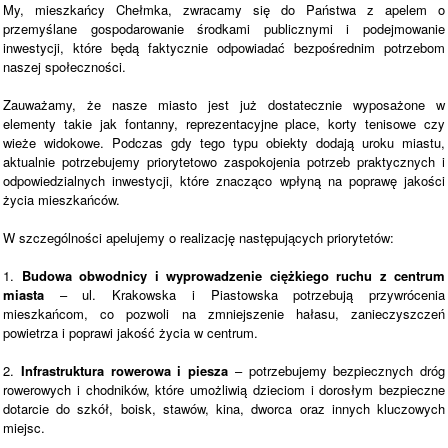
My, mieszkańcy Chełmka, zwracamy się do Państwa z apelem o
przemyślane gospodarowanie środkami publicznymi i podejmowanie
inwestycji, które będą faktycznie odpowiadać bezpośrednim potrzebom
naszej społeczności.
Zauważamy, że nasze miasto jest już dostatecznie wyposażone w
elementy takie jak fontanny, reprezentacyjne place, korty tenisowe czy
wieże widokowe. Podczas gdy tego typu obiekty dodają uroku miastu,
aktualnie potrzebujemy priorytetowo zaspokojenia potrzeb praktycznych i
odpowiedzialnych inwestycji, które znacząco wpłyną na poprawę jakości
życia mieszkańców.
W szczególności apelujemy o realizację następujących priorytetów:
1.
Budowa obwodnicy i wyprowadzenie ciężkiego ruchu z centrum
miasta
– ul. Krakowska i Piastowska potrzebują przywrócenia
mieszkańcom, co pozwoli na zmniejszenie hałasu, zanieczyszczeń
powietrza i poprawi jakość życia w centrum.
2.
Infrastruktura rowerowa i piesza
– potrzebujemy bezpiecznych dróg
rowerowych i chodników, które umożliwią dzieciom i dorosłym bezpieczne
dotarcie do szkół, boisk, stawów, kina, dworca oraz innych kluczowych
miejsc.