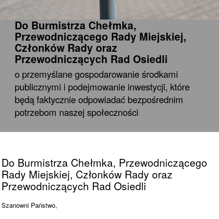
Do Burmistrza Chełmka,
Przewodniczącego Rady Miejskiej,
Członków Rady oraz
Przewodniczących Rad Osiedli
o przemyślane gospodarowanie środkami
publicznymi i podejmowanie inwestycji, które
będą faktycznie odpowiadać bezpośrednim
potrzebom naszej społeczności
Do Burmistrza Chełmka, Przewodniczącego
Rady Miejskiej, Członków Rady oraz
Przewodniczących Rad Osiedli
Szanowni Państwo,