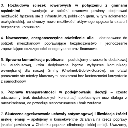
3.
Rozbudowa ścieżek rowerowych w połączeniu z gminami
sąsiednimi
– inwestycje w ścieżki rowerowe powinny obejmować
możliwość łączenia się z infrastrukturą pobliskich gmin, w tym aglomeracji
oświęcimskiej, co otworzy nowe możliwości aktywnego spędzania czasu i
bezpiecznej komunikacji.
4.
Nowoczesne, energooszczędne oświetlenie ulic
– dostosowane do
potrzeb mieszkańców, poprawiające bezpieczeństwo i jednocześnie
zapewniające oszczędności energetyczne oraz finansowe.
5.
Sprawna komunikacja publiczna
– postulujemy utworzenie dodatkowej
linii autobusowej, która dedykowana będzie wyłącznie komunikacji
wewnętrznej dla naszej Gminy (Chełmek-Bobrek-Gorzów), co ułatwi
poruszanie się między kluczowymi obszarami bez konieczności korzystania
z samochodów.
6.
Poprawa transparentności w podejmowaniu decyzji
– często
odczuwamy brak dostatecznych konsultacji społecznych oraz dialogu z
mieszkańcami, co powoduje nieporozumienia i brak zaufania.
7.
Skuteczne egzekwowanie uchwały antysmogowej i likwidacja źródeł
niskiej emisji
– apelujemy o konsekwentne działania na rzecz poprawy
jakości powietrza w Chełmku poprzez eliminację niskiej emisji. Uważamy,