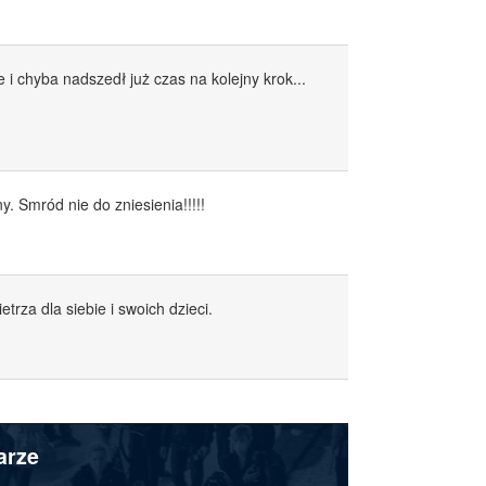
 i chyba nadszedł już czas na kolejny krok...
. Smród nie do zniesienia!!!!!
trza dla siebie i swoich dzieci.
arze