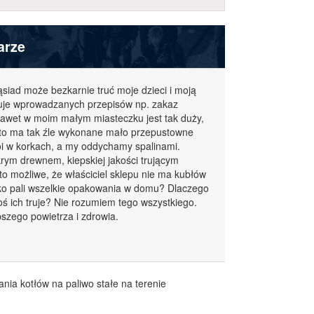
arze
ąsiad może bezkarnie truć moje dzieci i moją
wuje wprowadzanych przepisów np. zakaz
t nawet w moim małym miasteczku jest tak duży,
sto ma tak źle wykonane mało przepustowne
toi w korkach, a my oddychamy spalinami.
rym drewnem, kiepskiej jakości trującym
to możliwe, że właściciel sklepu nie ma kubłów
Tylko pali wszelkie opakowania w domu? Dlaczego
toś ich truje? Nie rozumiem tego wszystkiego.
szego powietrza i zdrowia.
ia kotłów na paliwo stałe na terenie