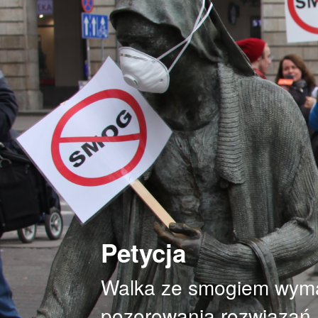
Petycja
Walka ze smogiem wymag
pozorowania rozwiązań