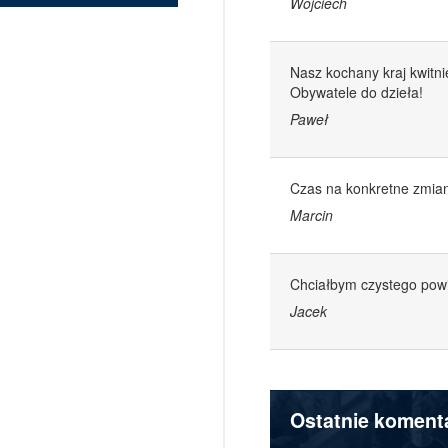
Wojciech
Nasz kochany kraj kwitnie
Obywatele do dzieła!
Paweł
Czas na konkretne zmiany
Marcin
Chciałbym czystego powie
Jacek
Ostatnie koment