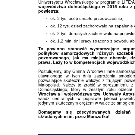
Uniwersytetu Wrocławskiego w programie LIFE/
województwa dolnośląskiego w 2015 roku z 
powietrza:
ok. 3 tys. osób umarło przedwcześnie,
ok. 12 tys. dzieci zachorowało na zapalenie o
ok. 2 tys. dorosłych zachorowało na przewlek
ok. 1,2 mln. dni pracy stracono z powodu ab
To powinno stanowić wystarczające argum
polityków samorządowych różnych szczebl
pozorowanego, jak ma miejsce obecnie, dz
prawa. Leży to w kompetencjach wojewódzkic
Postulujemy, aby Gmina Wrocław i inne samorządy 
ujawnionego w tych dnia zagrożenia smogiem
pozwalające skutecznie walczyć z trującym powi
Małopolski. Należy to zrobić w porozumieniu 
Dolnośląskiego, który w zeszłym roku obiecał
Wrocławia i województwa tzw. Uchwały Anty
władz centralnych w poprawie jakości powietr
jedynym skutecznym orężem w walce ze smogiem
Domagamy się zdecydowanych działań i
składanych m.in. przez Marszałka!