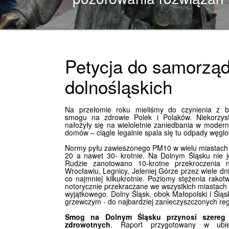
Petycja do samorzą
dolnośląskich
Na przełomie roku mieliśmy do czynienia z 
smogu na zdrowie Polek i Polaków. Niekorzys
nałożyły się na wieloletnie zaniedbania w moder
domów – ciągle legalnie spala się tu odpady węglow
Normy pyłu zawieszonego PM10 w wielu miastach 
20 a nawet 30- krotnie. Na Dolnym Śląsku nie j
Rudzie zanotowano 10-krotne przekroczenia 
Wrocławiu, Legnicy, Jeleniej Górze przez wiele 
co najmniej kilkukrotnie. Poziomy stężenia rako
notorycznie przekraczane we wszystkich miastach 
wyjątkowego. Dolny Śląsk, obok Małopolski i Śląs
grzewczym - do najbardziej zanieczyszczonych re
Smog na Dolnym Śląsku przynosi szereg
zdrowotnych
. Raport przygotowany w ubi