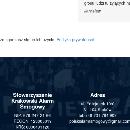
głosu ludzi tu żyjących n
Jarosław
 że zgadzasz się na ich użycie.
Polityka prywatności…
Stowarzyszenie
Adres
Krakowski Alarm
ul. Felicjanek 10/6
Smogowy
31-104 Kraków
NIP: 676-247-21-66
tel. +48 731 764 909
REGON: 123005019
polskialarmsmogowy@gmail.co
KRS: 0000491120