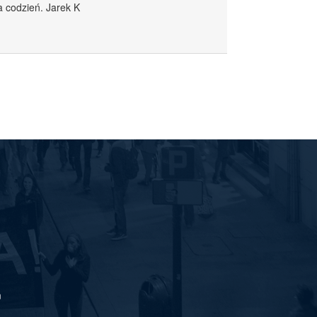
a codzień. Jarek K
m