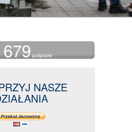
 679
podpisów
PRZYJ NASZE
DZIAŁANIA