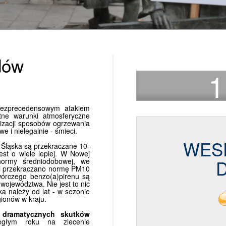
dów
1
bezprecedensowym atakiem
tne warunki atmosferyczne
nizacji sposobów ogrzewania
e i nielegalnie - śmieci.
WES
Śląska są przekraczane 10-
est o wiele lepiej. W Nowej
normy średniodobowej, we
dni przekraczano normę PM10
twórczego benzo(a)pirenu są
województwa. Nie jest to nic
ka należy od lat - w sezonie
gionów w kraju.
 dramatycznych skutków
egłym roku na zlecenie