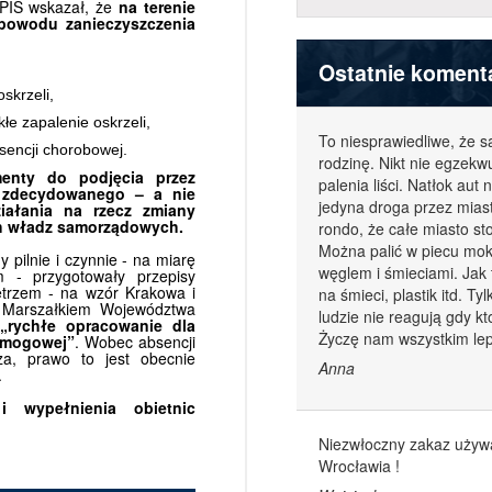
APIS wskazał, że
na terenie
powodu zanieczyszczenia
Ostatnie koment
skrzeli,
łe zapalenie oskrzeli,
To niesprawiedliwe, że s
sencji chorobowej.
rodzinę. Nikt nie egzek
enty do podjęcia przez
palenia liści. Natłok au
i zdecydowanego – a nie
jedyna droga przez mia
iałania na rzecz zmiany
h władz samorządowych.
rondo, że całe miasto s
Można palić w piecu mok
pilnie i czynnie - na miarę
węglem i śmieciami. Jak 
 - przygotowały przepisy
etrzem - na wzór Krakowa i
na śmieci, plastik itd. 
z Marszałkiem Województwa
ludzie nie reagują gdy k
„rychłe opracowanie dla
Życzę nam wszystkim lep
smogowej”
. Wobec absencji
za, prawo to jest obecnie
Anna
.
 wypełnienia obietnic
Niezwłoczny zakaz używan
Wrocławia !