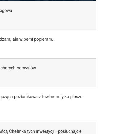
mogowa
adzam, ale w pełni popieram.
 i chorych pomysłów
 łącząca poziomkowa z tuwimem tylko pieszo-
ńcą Chełmka tych inwestycji - posłuchajcie