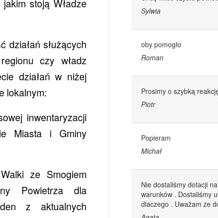
 jakim stoją Władze
Sylwia
ść działań służących
oby pomogło
Roman
i regionu czy władz
cie działań w niżej
e lokalnym:
Prosimy o szybką reakcj
Piotr
sowej inwentaryzacji
nie Miasta i Gminy
Popieram
Michał
 Walki ze Smogiem
Nie dostaliśmy dotacji 
y Powietrza dla
warunków . Dostaliśmy u
aden z aktualnych
dlaczego . Uważam ze do
Agata