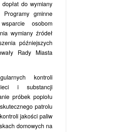
u dopłat do wymiany
”. Programy gminne
 wsparcie osobom
nia wymiany źródeł
szenia późniejszych
chwały Rady Miasta
larnych kontroli
ieci i substancji
anie próbek popiołu
 skutecznego patrolu
ntroli jakości paliw
niskach domowych na