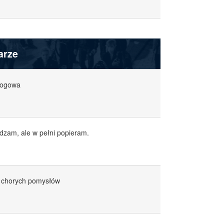
arze
mogowa
adzam, ale w pełni popieram.
 i chorych pomysłów