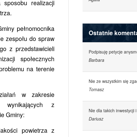
sposobu realizacji
rza.
 Gminy pełnomocnika
Ostatnie koment
nie zespołu do spraw
o z przedstawicieli
Podpisuję petycje anys
izacji społecznych
Barbara
problemu na terenie
Nie ze wszystkim się zg
Tomasz
ziałań w zakresie
ń wynikających z
Nie dla takich inwestycji
ie Gminy:
Dariusz
jakości powietrza z