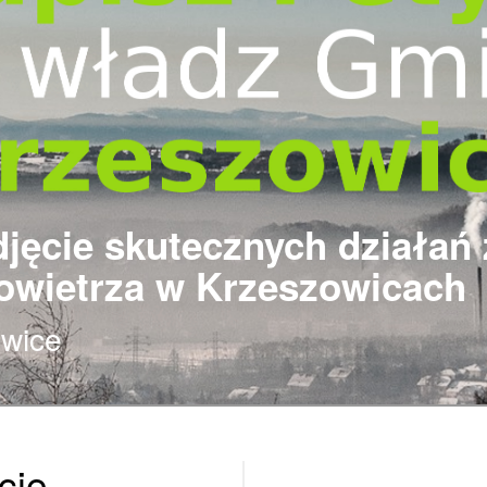
djęcie skutecznych działań
owietrza w Krzeszowicach
owice
cie