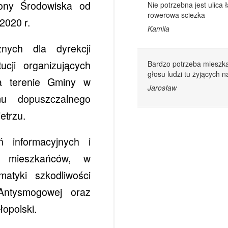
rony Środowiska od
Nie potrzebna jest ulica
rowerowa sciezka
2020 r.
Kamila
znych dla dyrekcji
ucji organizujących
Bardzo potrzeba mieszka
głosu ludzi tu żyjących n
na terenie Gminy w
Jarosław
mu dopuszczalnego
etrzu.
ń informacyjnych i
o mieszkańców, w
matyki szkodliwości
Antysmogowej oraz
opolski.