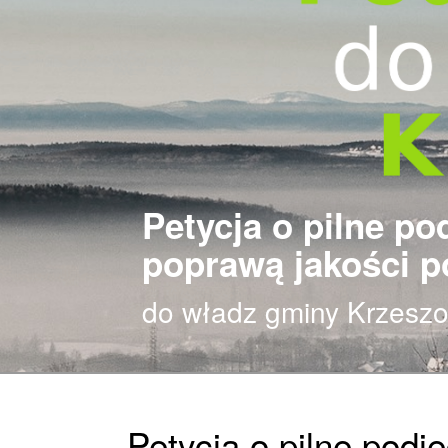
Petycja o pilne po
poprawą jakości p
do władz gminy Krzesz
Petycja o pilne podję