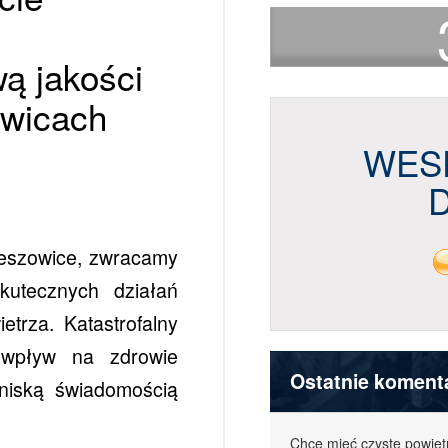
ą jakości
owicach
WES
zeszowice, zwracamy
kutecznych działań
trza. Katastrofalny
 wpływ na zdrowie
Ostatnie koment
niską świadomością
Chcę mieć czyste powiet