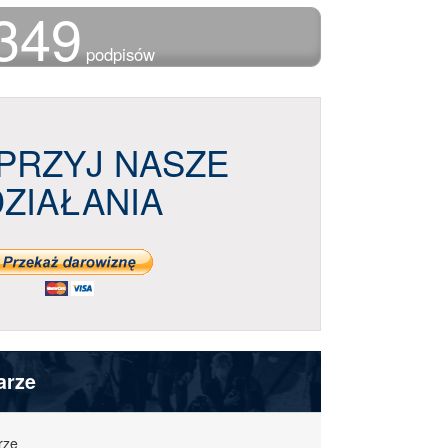
349
podpisów
PRZYJ NASZE
DZIAŁANIA
arze
rze