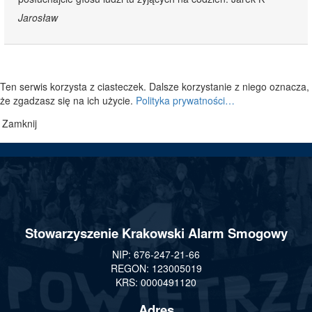
Jarosław
Ten serwis korzysta z ciasteczek. Dalsze korzystanie z niego oznacza,
że zgadzasz się na ich użycie.
Polityka prywatności…
Zamknij
Stowarzyszenie Krakowski Alarm Smogowy
NIP: 676-247-21-66
REGON: 123005019
KRS: 0000491120
Adres