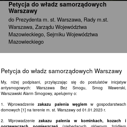
Petycja do władz samorządowych
Warszawy
do Prezydenta m. st. Warszawa, Rady m.st.
Warszawa, Zarządu Województwa
Mazowieckiego, Sejmiku Województwa
Mazowieckiego
Petycja do władz samorządowych Warszawy
My, niżej podpisani, przyłączając się do postulatów inicjatyw
antysmogowych: Warszawa Bez Smogu, Smog Wawerski,
Warszawski Alarm Smogowy, apelujemy o:
1. Wprowadzenie
zakazu palenia węglem
w gospodarstwach
domowych [1] na terenie m. st. Warszawy od 01.01.2023 r.
2. Wprowadzenie
zakazu palenia w kominkach, kozach i
ogrzewaczach pomieszczeń
(niebędących głównym źródłem