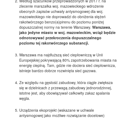
Według szacunków przeprowadzonych w 2017 r. na
zlecenie marszałka woj. mazowieckiego wdrożenie
obecnych zapisów uchwały antysmogowej dla woj.
mazowieckiego nie doprowadzi do obniżenia stężeń
rakotwórczego benzo(a)pirenu do poziomu poniżej
dopuszczalnej normy na terenie Warszawy.
Warszawa,
jako jedyne miasto w woj. mazowieckim, wciąż będzie
odnotowywać przekroczenia dopuszczalnego
poziomu tej rakotwórczego substancji.
Warszawa ma najdłuższą sieć ciepłowniczą w Unii
Europejskiej pokrywającą 80% zapotrzebowania miasta na
energię cieplną. Tam, gdzie nie dociera sieć ciepłownicza,
istnieje bardzo dobrze rozwinięta sieć gazowa.
Ze względu na gęstość zabudowy, która ciągle zwiększa
się w dzielnicach z przewagą zabudowy jednorodzinnej,
istotne jest, aby obowiązywał całkowity zakaz spalania
węgla.
Urządzenia ekoprojekt (wskazane w uchwale
antysmogowej jako możliwe rozwiązanie docelowe)