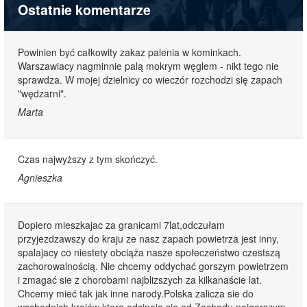
Ostatnie komentarze
Powinien być całkowity zakaz palenia w kominkach.
Warszawiacy nagminnie palą mokrym węglem - nikt tego nie
sprawdza. W mojej dzielnicy co wieczór rozchodzi się zapach
"wędzarni".
Marta
Czas najwyższy z tym skończyć.
Agnieszka
Dopiero mieszkajac za granicami 7lat,odczułam
przyjezdzawszy do kraju ze nasz zapach powietrza jest inny,
spalajacy co niestety obciąża nasze społeczeństwo czestszą
zachorowalnością. Nie chcemy oddychać gorszym powietrzem
i zmagać sie z chorobami najblizszych za kilkanaście lat.
Chcemy mieć tak jak inne narody.Polska zalicza sie do
wschodnich krajów ktore odcinają sie od Zachodu najgorszym