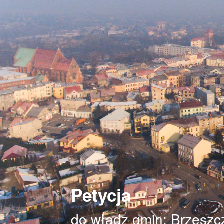
Petycja
do władz gmin: Brzeszc