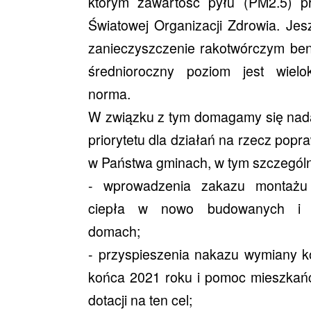
którym zawartość pyłu (PM2.5) pr
Światowej Organizacji Zdrowia. Jes
zanieczyszczenie rakotwórczym ben
średnioroczny poziom jest wielo
norma.
W związku z tym domagamy się nad
priorytetu dla działań na rzecz popr
w Państwa gminach, w tym szczególn
- wprowadzenia zakazu montażu 
ciepła w nowo budowanych i 
domach;
- przyspieszenia nakazu wymiany ko
końca 2021 roku i pomoc mieszkań
dotacji na ten cel;