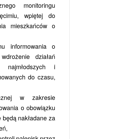
znego monitoringu
ęcimiu, wpiętej do
nia mieszkańców o
mu informowania o
 wdrożenie działań
e najmłodszych i
mowanych do czasu,
znej w zakresie
mowania o obowiązku
ie będą nakładane za
eń,
troli palenisk przez