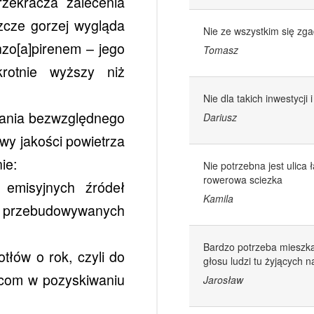
zekracza zalecenia
zcze gorzej wygląda
Nie ze wszystkim się zg
zo[a]pirenem – jego
Tomasz
krotnie wyższy niż
Nie dla takich inwestycji
ania bezwzględnego
Dariusz
awy jakości powietrza
ie:
Nie potrzebna jest ulica
rowerowa sciezka
emisyjnych źródeł
Kamila
przebudowywanych
Bardzo potrzeba mieszka
tłów o rok, czyli do
głosu ludzi tu żyjących n
com w pozyskiwaniu
Jarosław