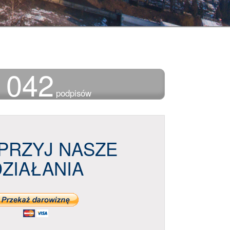
 042
podpisów
PRZYJ NASZE
DZIAŁANIA