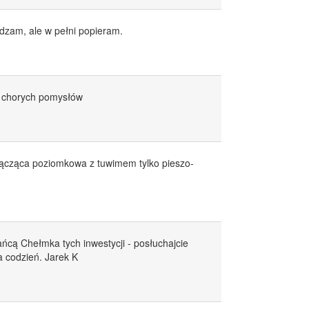
adzam, ale w pełni popieram.
 i chorych pomysłów
 łącząca poziomkowa z tuwimem tylko pieszo-
ńcą Chełmka tych inwestycji - posłuchajcie
a codzień. Jarek K