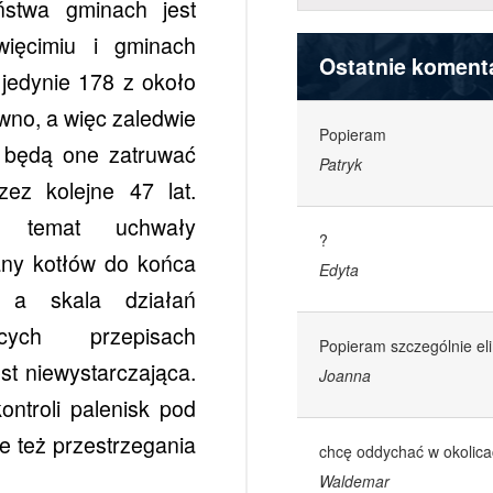
ństwa gminach jest
ięcimiu i gminach
Ostatnie koment
jedynie 178 z około
ewno, a więc zaledwie
Popieram
 będą one zatruwać
Patryk
zez kolejne 47 lat.
 temat uchwały
?
any kotłów do końca
Edyta
 a skala działań
cych przepisach
Popieram szczególnie el
t niewystarczająca.
Joanna
ntroli palenisk pod
e też przestrzegania
chcę oddychać w okolica
Waldemar