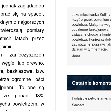
ba jednak zaglądać do
brać się na spacer.
Jako mieszkanka Kotliny
liczyć z przekroczeniem
ednym z najgorszych
powietrza. Mając na wzgl
wierdzają pomiary
codzienne funkcjonowani
związane choćby z koni
tnich latach przez
powietrza. Ponieważ dot
zauważalnej poprawy jak
cimiu.
działań w tym temacie.
 zanieczyszczeń
Anna
 węgiel lub drewno.
e, bezklasowe, tzw.
etrza ogromne ilości
Ostatnie koment
]pirenu. To one są
o, że ponad 98%
Podpisuję petycje anys
ycha powietrzem, w
Barbara