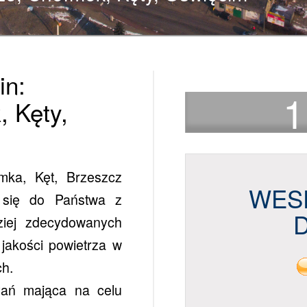
in:
1
 Kęty,
mka, Kęt, Brzeszcz
WES
 się do Państwa z
ziej zdecydowanych
jakości powietrza w
h.
ałań mająca na celu