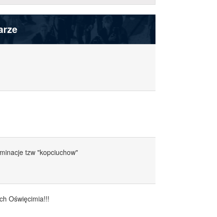
arze
iminacje tzw "kopciuchow"
ch Oświęcimia!!!